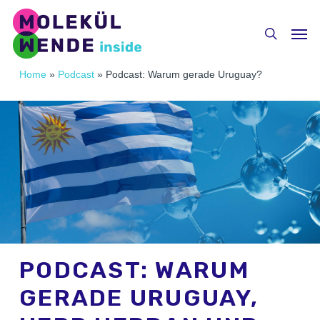
Skip
Menu
to
Men
search
main
content
Home
»
Podcast
»
Podcast: Warum gerade Uruguay?
PODCAST: WARUM
GERADE URUGUAY,