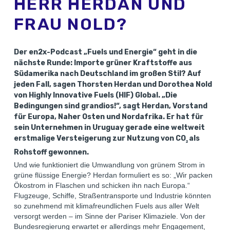
HERR HERDAN UND
FRAU NOLD?
Der en2x-Podcast „Fuels und Energie“ geht in die
nächste Runde: Importe grüner Kraftstoffe aus
Südamerika nach Deutschland im großen Stil? Auf
jeden Fall, sagen Thorsten Herdan und Dorothea Nold
von Highly Innovative Fuels (HIF) Global. „Die
Bedingungen sind grandios!“, sagt Herdan, Vorstand
für Europa, Naher Osten und Nordafrika. Er hat für
sein Unternehmen in Uruguay gerade eine weltweit
erstmalige Versteigerung zur Nutzung von CO
als
2
Rohstoff gewonnen.
Und wie funktioniert die Umwandlung von grünem Strom in
grüne flüssige Energie? Herdan formuliert es so: „Wir packen
Ökostrom in Flaschen und schicken ihn nach Europa.“
Flugzeuge, Schiffe, Straßentransporte und Industrie könnten
so zunehmend mit klimafreundlichen Fuels aus aller Welt
versorgt werden – im Sinne der Pariser Klimaziele. Von der
Bundesregierung erwartet er allerdings mehr Engagement,