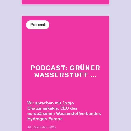
Podcast
PODCAST: GRÜNER
WASSERSTOFF ...
Wir sprechen mit Jorgo
Chatzimarkakis, CEO des
europäischen Wasserstoffverbandes
Hydrogen Europe
18. Dezember 2025