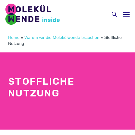
Skip
Menu
to
Men
search
main
content
Home
»
Warum wir die Molekülwende brauchen
»
Stoffliche
Nutzung
STOFFLICHE
NUTZUNG