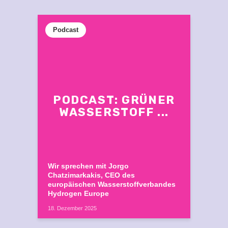
Podcast
PODCAST: GRÜNER
WASSERSTOFF ...
Wir sprechen mit Jorgo
Chatzimarkakis, CEO des
europäischen Wasserstoffverbandes
Hydrogen Europe
18. Dezember 2025