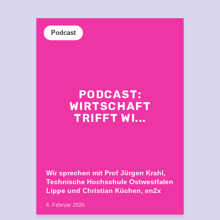
Podcast
PODCAST:
WIRTSCHAFT
TRIFFT WI...
Wir sprechen mit Prof Jürgen Krahl,
Technische Hochschule Ostwestfalen
Lippe und Christian Küchen, en2x
6. Februar 2026