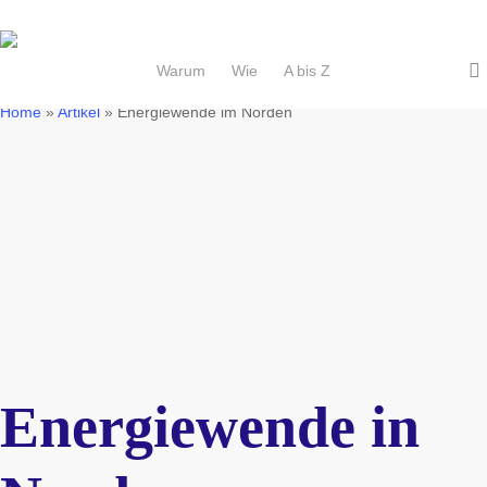
Skip
to
main
Warum
Wie
A bis Z
content
Home
»
Artikel
»
Energiewende im Norden
Energiewende in