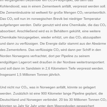
im vergangenen Dezember ein CCS-Pilotprojekt, bei dem das
Kohlendioxid, was in einem Zementwerk anfällt, verpresst werden soll.
Die Zementindustrie ist weltweit für große Mengen CO₂ verantwortlich.
Das CO₂ soll nun im norwegischen Brevik bei niedriger Temperatur
aufgefangen werden. Dafür genutzt wird eine Chemikalie, die das CO₂
absorbiert. Anschließend wird es in Behältern gekühlt, eine weitere
Chemikalie hinzugegeben, wieder erhitzt, um das CO₂ abzuspalten
und dann zu verflüssigen. Die Energie dafür stammt aus der Abwärme
des Zementofens. Das verflüssigte CO₂ wird dann per Schiff in den
Norden Norwegens verfrachtet, dort per Pipeline zu seinem
endgültigen Lagerort weit draußen in der Nordsee weitertransportiert.
und soll dann im Sandstein in 2,6 Kilometern Tiefe verpresst werden.
Insgesamt 1,5 Millionen Tonnen jährlich.
Und nicht nur CO₂, was in Norwegen anfällt, könnte so gelagert
werden. Zusätzlich ist eine 900 Kilometer lange Pipeline geplant, die
Deutschland und Norwegen verbindet. 20 bis 30 Millionen Tonnen CO₂
könnten so Jahr für Jahr unter dem Meeresboden gespeichert