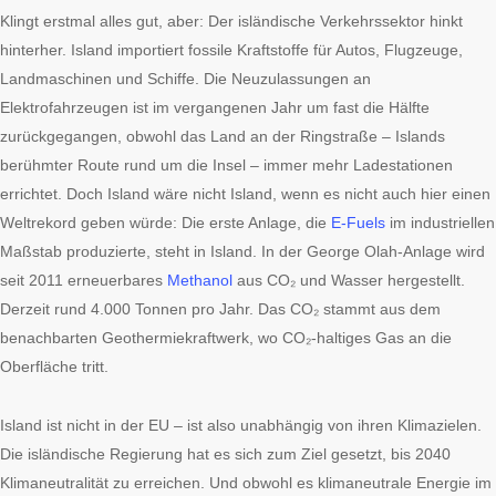
Klingt erstmal alles gut, aber: Der isländische Verkehrssektor hinkt
hinterher. Island importiert fossile Kraftstoffe für Autos, Flugzeuge,
Landmaschinen und Schiffe. Die Neuzulassungen an
Elektrofahrzeugen ist im vergangenen Jahr um fast die Hälfte
zurückgegangen, obwohl das Land an der Ringstraße – Islands
berühmter Route rund um die Insel – immer mehr Ladestationen
errichtet. Doch Island wäre nicht Island, wenn es nicht auch hier einen
Weltrekord geben würde: Die erste Anlage, die
E-Fuels
im industriellen
Maßstab produzierte, steht in Island. In der George Olah-Anlage wird
seit 2011 erneuerbares
Methanol
aus CO₂ und Wasser hergestellt.
Derzeit rund 4.000 Tonnen pro Jahr. Das CO₂ stammt aus dem
benachbarten Geothermiekraftwerk, wo CO₂-haltiges Gas an die
Oberfläche tritt.
Island ist nicht in der EU – ist also unabhängig von ihren Klimazielen.
Die isländische Regierung hat es sich zum Ziel gesetzt, bis 2040
Klimaneutralität zu erreichen. Und obwohl es klimaneutrale Energie im