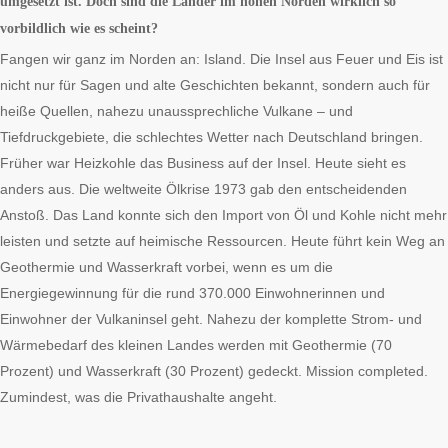
umgesetzt ist. Doch sind die Länder im hohen Norden wirklich so
vorbildlich wie es scheint?
Fangen wir ganz im Norden an: Island. Die Insel aus Feuer und Eis ist
nicht nur für Sagen und alte Geschichten bekannt, sondern auch für
heiße Quellen, nahezu unaussprechliche Vulkane – und
Tiefdruckgebiete, die schlechtes Wetter nach Deutschland bringen.
Früher war Heizkohle das Business auf der Insel. Heute sieht es
anders aus. Die weltweite Ölkrise 1973 gab den entscheidenden
Anstoß. Das Land konnte sich den Import von Öl und Kohle nicht mehr
leisten und setzte auf heimische Ressourcen. Heute führt kein Weg an
Geothermie und Wasserkraft vorbei, wenn es um die
Energiegewinnung für die rund 370.000 Einwohnerinnen und
Einwohner der Vulkaninsel geht. Nahezu der komplette Strom- und
Wärmebedarf des kleinen Landes werden mit Geothermie (70
Prozent) und Wasserkraft (30 Prozent) gedeckt. Mission completed.
Zumindest, was die Privathaushalte angeht.