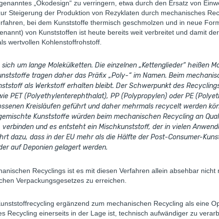
ogenanntes „Ökodesign“ zu verringern, etwa durch den Ersatz von Einwe
zur Steigerung der Produktion von Rezyklaten durch mechanisches Rec
 Verfahren, bei dem Kunststoffe thermisch geschmolzen und in neue F
nannt) von Kunststoffen ist heute bereits weit verbreitet und damit der
s wertvollen Kohlenstoffrohstoff.
s sich um lange Molekülketten. Die einzelnen „Kettenglieder“ heißen
unststoffe tragen daher das Präfix „Poly-“ im Namen. Beim mechanis
ststoff als Werkstoff erhalten bleibt. Der Schwerpunkt des Recyclings
wie PET (Polyethylenterephthalat), PP (Polypropylen) oder PE (Polyet
senen Kreisläufen geführt und daher mehrmals recycelt werden können.
e gemischte Kunststoffe würden beim mechanischen Recycling an Qualit
verbinden und es entsteht ein Mischkunststoff, der in vielen Anwen
hrt dazu, dass in der EU mehr als die Hälfte der Post-Consumer-Kunst
der auf Deponien gelagert werden.
ischen Recyclings ist es mit diesen Verfahren allein absehbar nicht 
ischen Verpackungsgesetzes zu erreichen.
unststoffrecycling ergänzend zum mechanischen Recycling als eine Op
es Recycling einerseits in der Lage ist, technisch aufwändiger zu vera