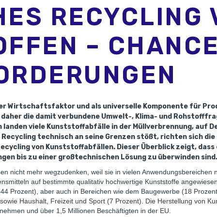
ES RECYCLING 
OFFEN – CHANC
ORDERUNGEN
ger Wirtschaftsfaktor und als universelle Komponente für Pro
 daher die damit verbundene Umwelt-, Klima- und Rohstofffrag
h landen viele Kunststoffabfälle in der Müllverbrennung, auf
 Recycling technisch an seine Grenzen stößt, richten sich di
cycling von Kunststoffabfällen. Dieser Überblick zeigt, dass
gen bis zu einer großtechnischen Lösung zu überwinden sind
en nicht mehr wegzudenken, weil sie in vielen Anwendungsbereichen nü
nsmitteln auf bestimmte qualitativ hochwertige Kunststoffe angewiese
4 Prozent), aber auch in Bereichen wie dem Baugewerbe (18 Prozent),
 sowie Haushalt, Freizeit und Sport (7 Prozent). Die Herstellung von Ku
rnehmen und über 1,5 Millionen Beschäftigten in der EU.