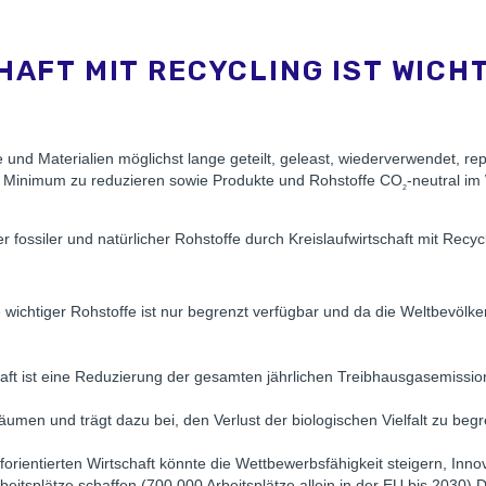
AFT MIT RECYCLING IST WICHT
 und Materialien möglichst lange geteilt, geleast, wiederverwendet, repa
 ein Minimum zu reduzieren sowie Produkte und Rohstoffe CO
-neutral im
2
 fossiler und natürlicher Rohstoffe durch Kreislaufwirtschaft mit Recyc
ichtiger Rohstoffe ist nur begrenzt verfügbar und da die Weltbevölke
schaft ist eine Reduzierung der gesamten jährlichen Treibhausgasemissio
men und trägt dazu bei, den Verlust der biologischen Vielfalt zu beg
forientierten Wirtschaft könnte die Wettbewerbsfähigkeit steigern, Inn
eitsplätze schaffen (700.000 Arbeitsplätze allein in der EU bis 2030).