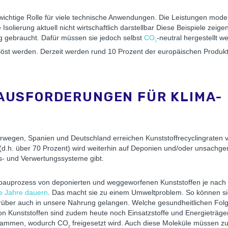
wichtige Rolle für viele technische Anwendungen. Die Leistungen mod
 Isolierung aktuell nicht wirtschaftlich darstellbar Diese Beispiele zeige
ig gebraucht. Dafür müssen sie jedoch selbst
CO
-neutral hergestellt 
2
öst werden. Derzeit werden rund 10 Prozent der europäischen Produkti
USFORDERUNGEN FÜR KLIMA- U
rwegen, Spanien und Deutschland erreichen Kunststoffrecyclingraten v
e (d.h. über 70 Prozent) wird weiterhin auf Deponien und/oder unsach
- und Verwertungssysteme gibt.
r Abbauprozess von deponierten und weggeworfenen Kunststoffen je na
le Jahre dauern
. Das macht sie zu einem Umweltproblem. So können sich
ber auch in unsere Nahrung gelangen. Welche gesundheitlichen Folg
von Kunststoffen sind zudem heute noch Einsatzstoffe und Energieträger
 stammen, wodurch CO
freigesetzt wird. Auch diese Moleküle müssen z
2