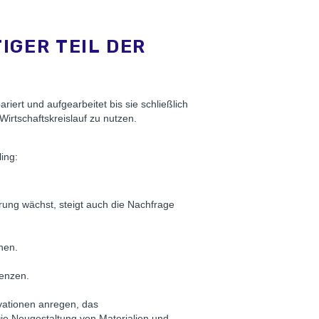
IGER TEIL DER
riert und aufgearbeitet bis sie schließlich
 Wirtschaftskreislauf zu nutzen.
ling:
rung wächst, steigt auch die Nachfrage
nen.
renzen.
ovationen anregen, das
Die Neugestaltung von Materialien und